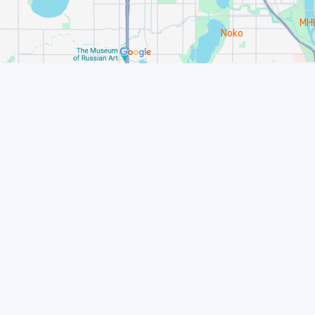
MH
Noko