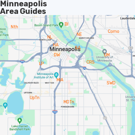
Minneapolis
Area Guides
BI
Nth
Como
NE
NL
HA
SA
DW
UM
CRS
LP
MIA
SWD
UpTn
MDTn